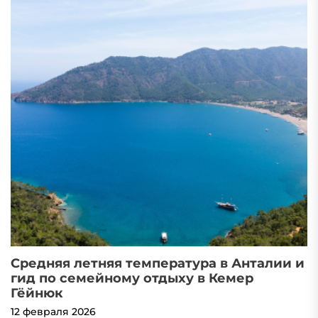
Средняя летняя температура в Анталии и
П
гид по семейному отдыху в Кемер
м
Гёйнюк
K
12 февраля 2026
1