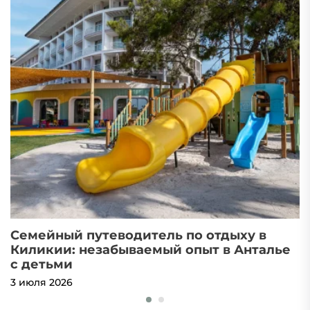
Семейный путеводитель по отдыху в
П
Киликии: незабываемый опыт в Анталье
P
с детьми
W
3 июля 2026
2