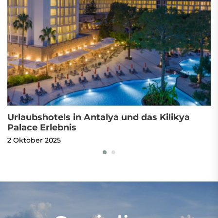
Urlaubshotels in Antalya und das Kilikya
E
Palace Erlebnis
u
2 Oktober 2025
3 