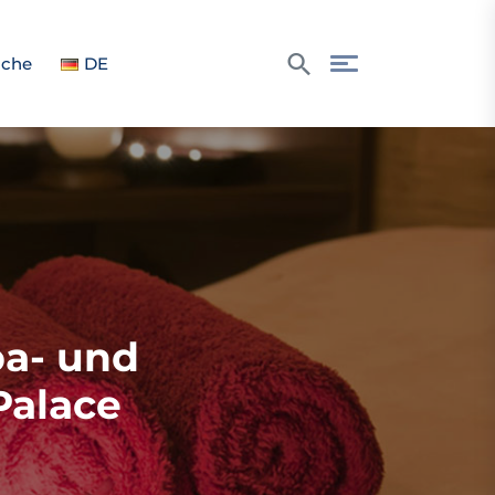
che
DE
pa- und
Palace