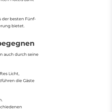
es der besten Fünf-
rung bietet.
 begegnen
rn auch durch seine
tes Licht,
tführen die Gäste
n.
rschiedenen