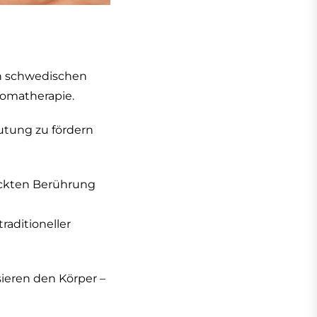
en schwedischen
romatherapie.
utung zu fördern
ickten Berührung
aditioneller
ieren den Körper –