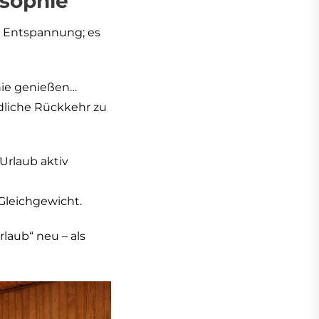
osophie
he Entspannung; es
hie genießen…
edliche Rückkehr zu
Urlaub aktiv
Gleichgewicht.
rlaub“ neu – als