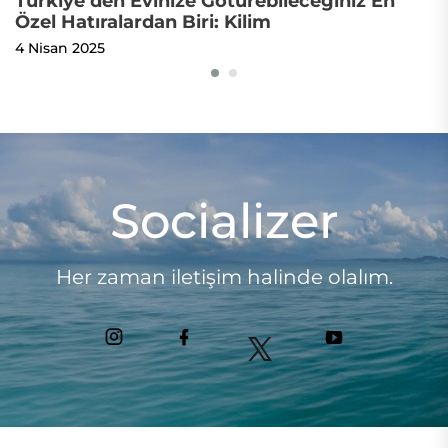
Türkiye’den Evinize Götürebileceğiniz En
T
Özel Hatıralardan Biri: Kilim
L
4 Nisan 2025
5
Socializer
Her zaman iletişim halinde olalım.