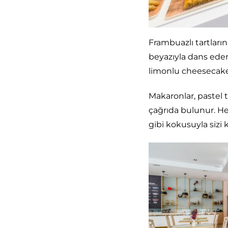
Frambuazlı tartların
beyazıyla dans eder
limonlu cheesecake a
Makaronlar, pastel to
çağrıda bulunur. Her 
gibi kokusuyla sizi