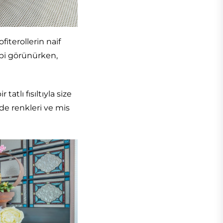
fiterollerin naif
ibi görünürken,
atlı fısıltıyla size
izde renkleri ve mis