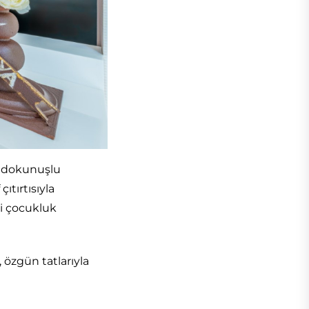
n dokunuşlu
ıtırtısıyla
zi çocukluk
 özgün tatlarıyla