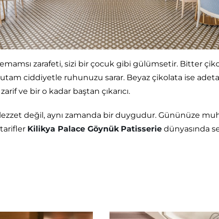
emamsı zarafeti, sizi bir çocuk gibi gülümsetir. Bitter çi
 tutam ciddiyetle ruhunuzu sarar. Beyaz çikolata ise adeta b
, zarif ve bir o kadar baştan çıkarıcı.
r lezzet değil, aynı zamanda bir duygudur. Gününüze muh
tarifler
Kilikya Palace Göynük
Patisserie
dünyasında sez