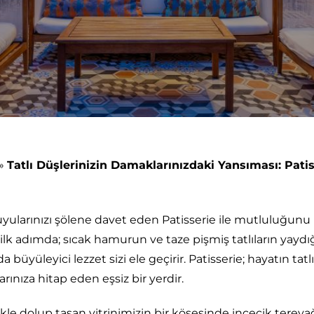
»
Tatlı Düşlerinizin Damaklarınızdaki Yansıması: Patis
uyularınızı şölene davet eden Patisserie ile mutluluğunu 
 ilk adımda; sıcak hamurun ve taze pişmiş tatlıların yayd
da büyüleyici lezzet sizi ele geçirir. Patisserie; hayatın tatl
ınıza hitap eden eşsiz bir yerdir.
likle dolup taşan vitrinimizin bir köşesinde incecik tereyağ