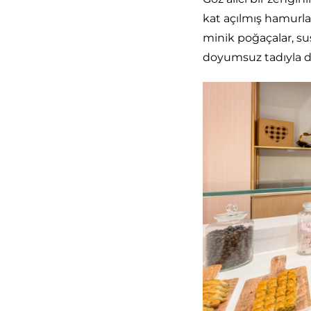
kat açılmış hamurları
minik poğaçalar, sus
doyumsuz tadıyla da