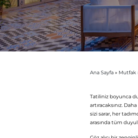
Ana Sayfa
»
Mutfak
Tatiliniz boyunca d
artıracaksınız. Daha
sizi sarar, her tadım
arasında tüm duyular
Göz alıcı bir zengin