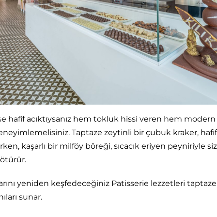
e hafif acıktıysanız hem tokluk hissi veren hem moder
deneyimlemelisiniz. Taptaze zeytinli bir çubuk kraker, hafif ç
en, kaşarlı bir milföy böreği, sıcacık eriyen peyniriyle si
götürür.
ını yeniden keşfedeceğiniz Patisserie lezzetleri taptaze,
ıları sunar.