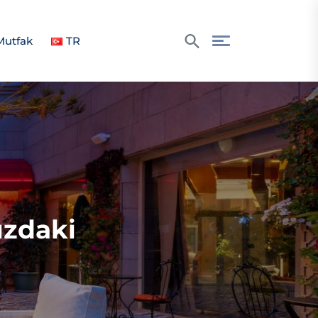
Mutfak
TR
ızdaki