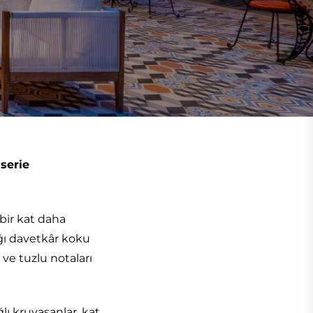
serie
bir kat daha
ığı davetkâr koku
ı ve tuzlu notaları
lı kruvasanlar, kat