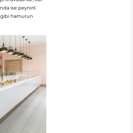
ında ise peynirli
is gibi hamurun